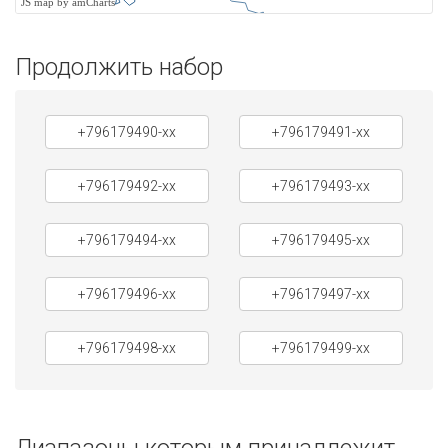
JS map by amCharts
Продолжить набор
+796179490-xx
+796179491-xx
+796179492-xx
+796179493-xx
+796179494-xx
+796179495-xx
+796179496-xx
+796179497-xx
+796179498-xx
+796179499-xx