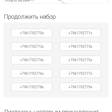
JS map by amCharts
Продолжить набор
+7961792770x
+7961792771x
+7961792772x
+7961792773x
+7961792774x
+7961792775x
+7961792776x
+7961792777x
+7961792778x
+7961792779x