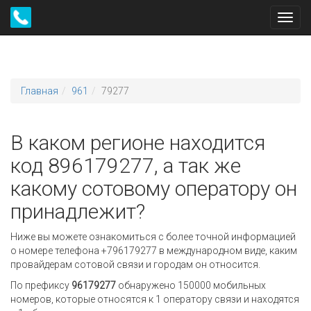
Toggl
navig
Главная
961
79277
В каком регионе находится
код 896179277, а так же
какому сотовому оператору он
принадлежит?
Ниже вы можете ознакомиться с более точной информацией
о номере телефона +796179277 в международном виде, каким
провайдерам сотовой связи и городам он относится.
По префиксу
96179277
обнаружено 150000 мобильных
номеров, которые относятся к 1 оператору связи и находятся