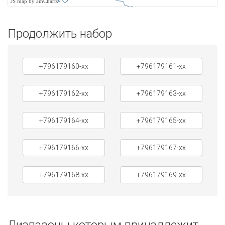
JS map by amCharts
Продолжить набор
+796179160-xx
+796179161-xx
+796179162-xx
+796179163-xx
+796179164-xx
+796179165-xx
+796179166-xx
+796179167-xx
+796179168-xx
+796179169-xx