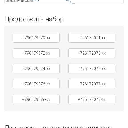
JS map by amCharts
Продолжить набор
+796179070-xx
+796179071-xx
+796179072-xx
+796179073-xx
+796179074-xx
+796179075-xx
+796179076-xx
+796179077-xx
+796179078-xx
+796179079-xx