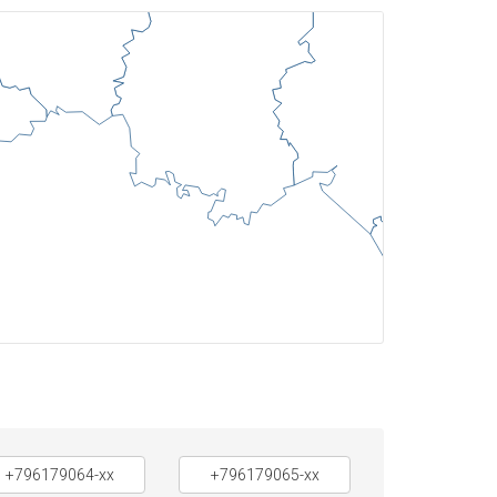
+796179064-xx
+796179065-xx