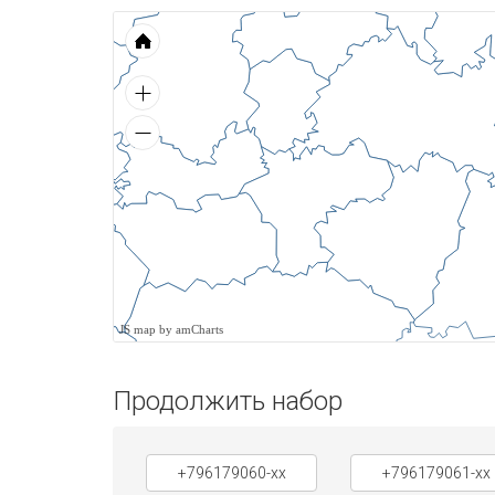
JS map by amCharts
Продолжить набор
+796179060-xx
+796179061-xx