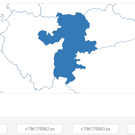
+796179062-xx
+796179063-xx