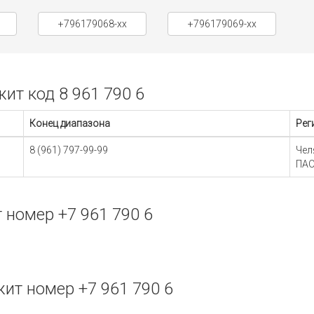
+796179068-xx
+796179069-xx
т код 8 961 790 6
Конец диапазона
Рег
8 (961) 797-99-99
Чел
ПАО
номер +7 961 790 6
т номер +7 961 790 6