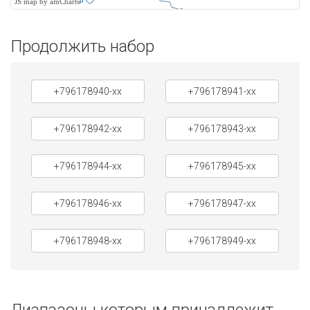
JS map by amCharts
Продолжить набор
+796178940-xx
+796178941-xx
+796178942-xx
+796178943-xx
+796178944-xx
+796178945-xx
+796178946-xx
+796178947-xx
+796178948-xx
+796178949-xx