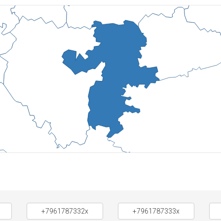
+7961787332x
+7961787333x