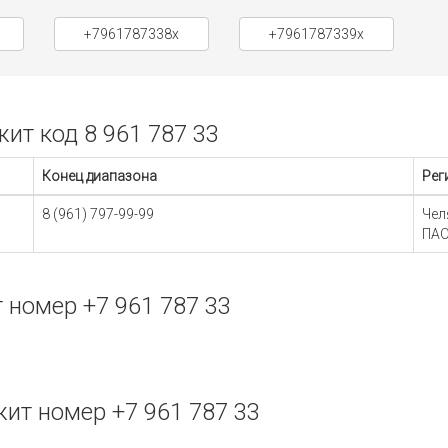
+7961787338x
+7961787339x
т код 8 961 787 33
Конец диапазона
Рег
8 (961) 797-99-99
Чел
ПАО
номер +7 961 787 33
ит номер +7 961 787 33