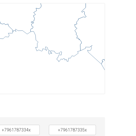
+7961787334x
+7961787335x