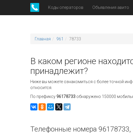
Коды операторов
Объявления авито
Главная
961
78733
В каком регионе находит
принадлежит?
Ниже вы можете ознакомиться с более точной инф
относится.
По префиксу
96178733
обнаружено 150000 мобильны
Телефонные номера 96178733, 