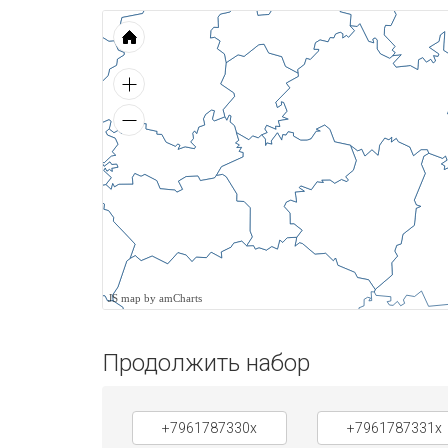
JS map by amCharts
Продолжить набор
+7961787330x
+7961787331x