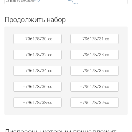
JS map by amCharts
Продолжить набор
+796178730-xx
+796178731-xx
+796178732-xx
+796178733-xx
+796178734-xx
+796178735-xx
+796178736-xx
+796178737-xx
+796178738-xx
+796178739-xx