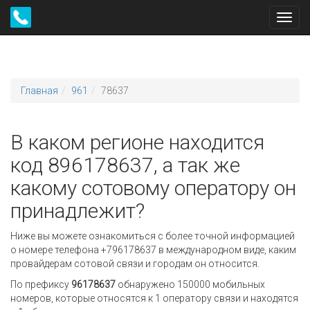
Toggl
navig
Главная
961
78637
В каком регионе находится
код 896178637, а так же
какому сотовому оператору он
принадлежит?
Ниже вы можете ознакомиться с более точной информацией
о номере телефона +796178637 в международном виде, каким
провайдерам сотовой связи и городам он относится.
По префиксу
96178637
обнаружено 150000 мобильных
номеров, которые относятся к 1 оператору связи и находятся