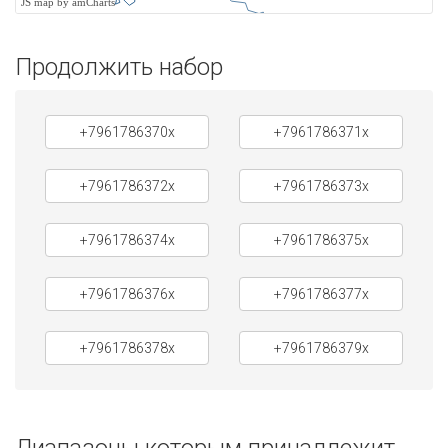
JS map by amCharts
Продолжить набор
+7961786370x
+7961786371x
+7961786372x
+7961786373x
+7961786374x
+7961786375x
+7961786376x
+7961786377x
+7961786378x
+7961786379x