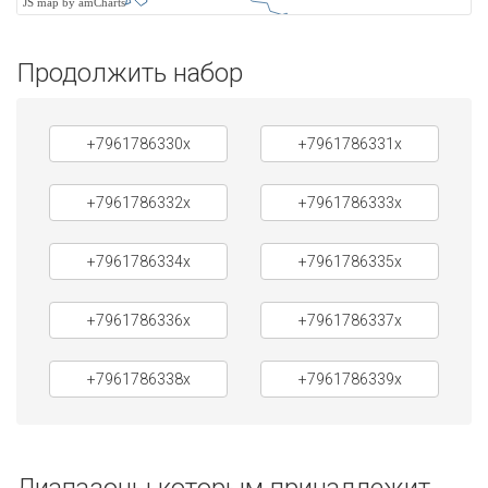
JS map by amCharts
Продолжить набор
+7961786330x
+7961786331x
+7961786332x
+7961786333x
+7961786334x
+7961786335x
+7961786336x
+7961786337x
+7961786338x
+7961786339x