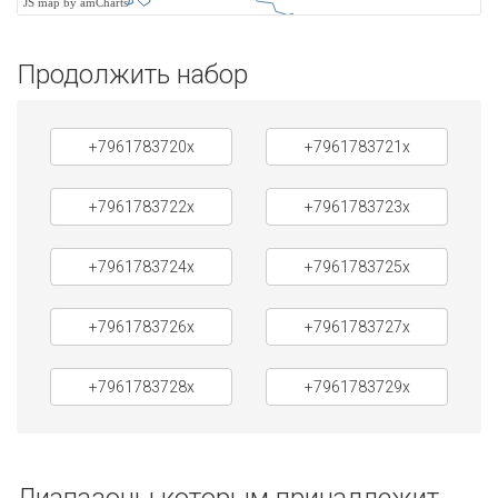
JS map by amCharts
Продолжить набор
+7961783720x
+7961783721x
+7961783722x
+7961783723x
+7961783724x
+7961783725x
+7961783726x
+7961783727x
+7961783728x
+7961783729x