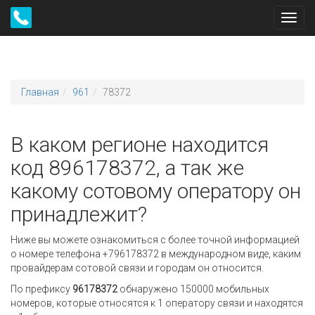
Toggl
navig
Главная
961
78372
В каком регионе находится
код 896178372, а так же
какому сотовому оператору он
принадлежит?
Ниже вы можете ознакомиться с более точной информацией
о номере телефона +796178372 в международном виде, каким
провайдерам сотовой связи и городам он относится.
По префиксу
96178372
обнаружено 150000 мобильных
номеров, которые относятся к 1 оператору связи и находятся