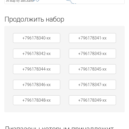
JS map by amCharts
Продолжить набор
+796178340-xx
+796178341-xx
+796178342-xx
+796178343-xx
+796178344-xx
+796178345-xx
+796178346-xx
+796178347-xx
+796178348-xx
+796178349-xx