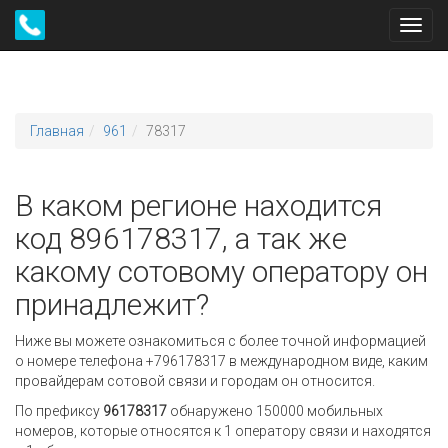
Toggl
navig
Главная
961
78317
В каком регионе находится
код 896178317, а так же
какому сотовому оператору он
принадлежит?
Ниже вы можете ознакомиться с более точной информацией
о номере телефона +796178317 в международном виде, каким
провайдерам сотовой связи и городам он относится.
По префиксу
96178317
обнаружено 150000 мобильных
номеров, которые относятся к 1 оператору связи и находятся