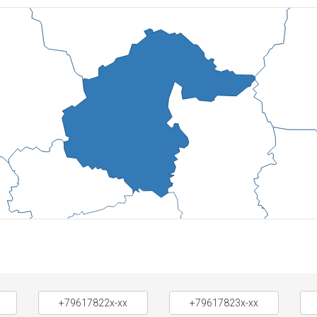
+79617822x-xx
+79617823x-xx