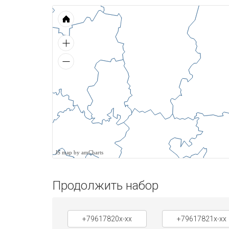
JS map by amCharts
Продолжить набор
+79617820x-xx
+79617821x-xx