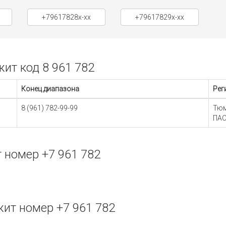
+79617828x-xx
+79617829x-xx
ит код 8 961 782
Конец диапазона
Рег
8 (961) 782-99-99
Тюм
ПАО
 номер +7 961 782
ит номер +7 961 782