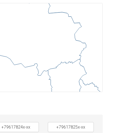
+79617824x-xx
+79617825x-xx