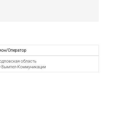
ион/Оператор
рдловская область
 Вымпел-Коммуникации