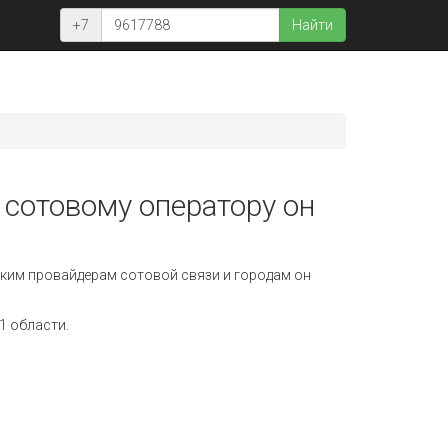
+7
Найти
 сотовому оператору он
ким провайдерам сотовой связи и городам он
1 области.