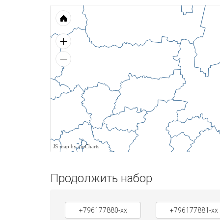
JS map by amCharts
Продолжить набор
+796177880-xx
+796177881-xx