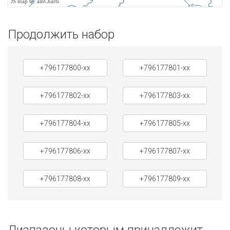
JS map by amCharts
Продолжить набор
+796177800-xx
+796177801-xx
+796177802-xx
+796177803-xx
+796177804-xx
+796177805-xx
+796177806-xx
+796177807-xx
+796177808-xx
+796177809-xx