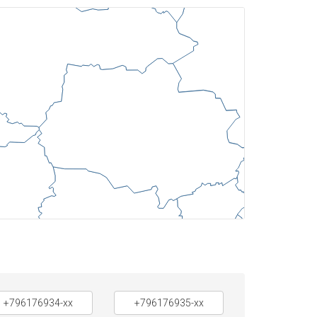
+796176934-xx
+796176935-xx