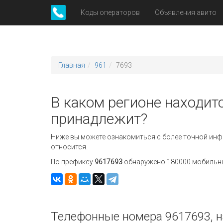
Коды операторов
Объявления авито
Главная
961
7693
В каком регионе находитс
принадлежит?
Ниже вы можете ознакомиться с более точной инф
относится.
По префиксу
9617693
обнаружено 180000 мобильных
Телефонные номера 9617693, н