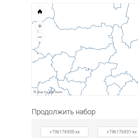
JS map by amCharts
Продолжить набор
+796176930-xx
+796176931-xx