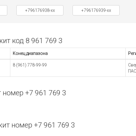
+796176938-xx
+796176939-xx
т код 8 961 769 3
Конец диапазона
Рег
8 (961) 778-99-99
Све
ПАО
номер +7 961 769 3
т номер +7 961 769 3