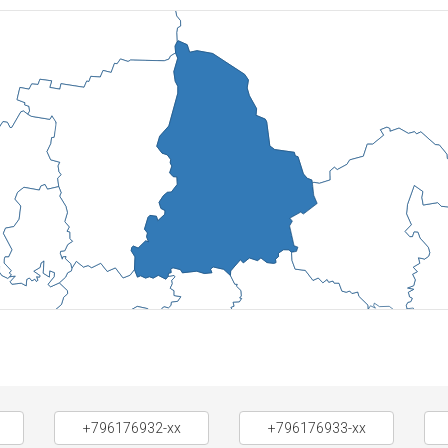
+796176932-xx
+796176933-xx