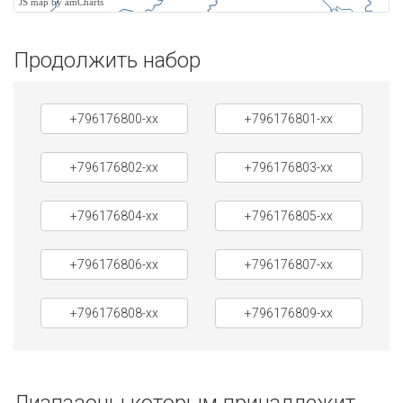
JS map by amCharts
Продолжить набор
+796176800-xx
+796176801-xx
+796176802-xx
+796176803-xx
+796176804-xx
+796176805-xx
+796176806-xx
+796176807-xx
+796176808-xx
+796176809-xx