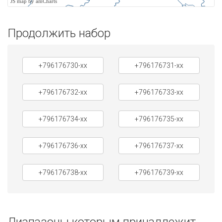
JS map by amCharts
Продолжить набор
+796176730-xx
+796176731-xx
+796176732-xx
+796176733-xx
+796176734-xx
+796176735-xx
+796176736-xx
+796176737-xx
+796176738-xx
+796176739-xx