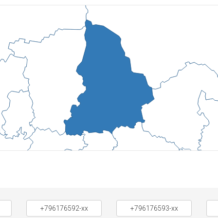
+796176592-xx
+796176593-xx