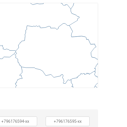
+796176594-xx
+796176595-xx