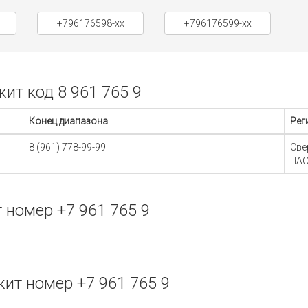
+796176598-xx
+796176599-xx
т код 8 961 765 9
Конец диапазона
Рег
8 (961) 778-99-99
Све
ПАО
номер +7 961 765 9
т номер +7 961 765 9