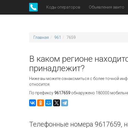
Коды операторов
Объявления авито
Главная
961
7659
В каком регионе находитс
принадлежит?
Ниже вы можете ознакомиться с более точной инф
относится.
По префиксу
9617659
обнаружено 180000 мобильных
Телефонные номера 9617659, н