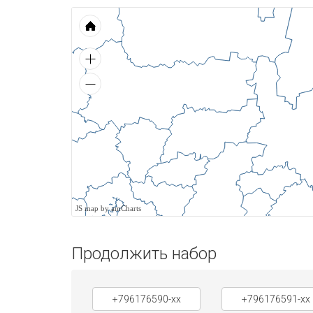
JS map by amCharts
Продолжить набор
+796176590-xx
+796176591-xx