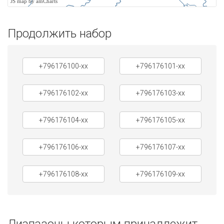
JS map by amCharts
Продолжить набор
+796176100-xx
+796176101-xx
+796176102-xx
+796176103-xx
+796176104-xx
+796176105-xx
+796176106-xx
+796176107-xx
+796176108-xx
+796176109-xx