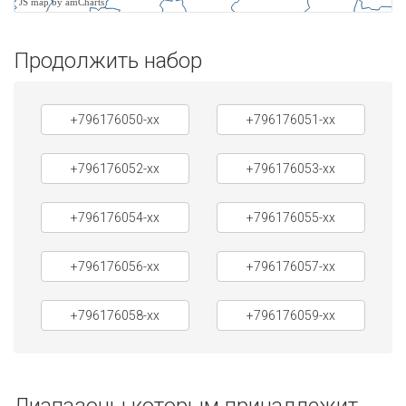
JS map by amCharts
Продолжить набор
+796176050-xx
+796176051-xx
+796176052-xx
+796176053-xx
+796176054-xx
+796176055-xx
+796176056-xx
+796176057-xx
+796176058-xx
+796176059-xx