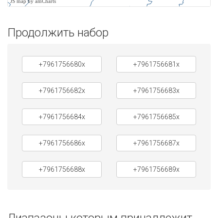
JS map by amCharts
Продолжить набор
+7961756680x
+7961756681x
+7961756682x
+7961756683x
+7961756684x
+7961756685x
+7961756686x
+7961756687x
+7961756688x
+7961756689x