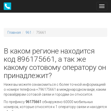
Toggl
navig
Главная
961
75661
В каком регионе находится
код 896175661, а так же
какому сотовому оператору он
принадлежит?
Ниже вы можете ознакомиться с более точной информацией
о номере телефона +796175661 в международном виде, каким
провайдерам сотовой связи и городам он относится.
По префиксу
96175661
обнаружено 60000 мобильных
номеров, которые относятся к 1 оператору связи и находятся