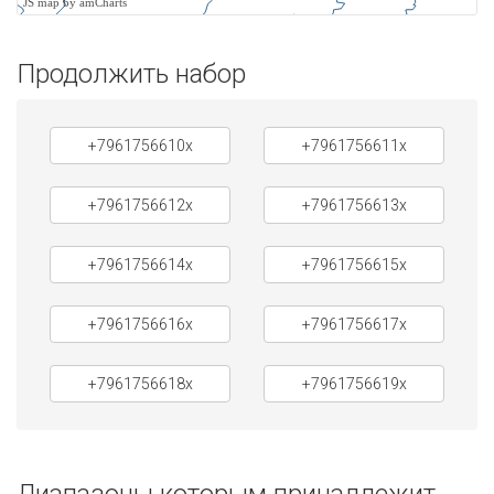
JS map by amCharts
Продолжить набор
+7961756610x
+7961756611x
+7961756612x
+7961756613x
+7961756614x
+7961756615x
+7961756616x
+7961756617x
+7961756618x
+7961756619x