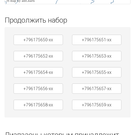
JS map by amCharts
Продолжить набор
+796175650-xx
+796175651-xx
+796175652-xx
+796175653-xx
+796175654-xx
+796175655-xx
+796175656-xx
+796175657-xx
+796175658-xx
+796175659-xx