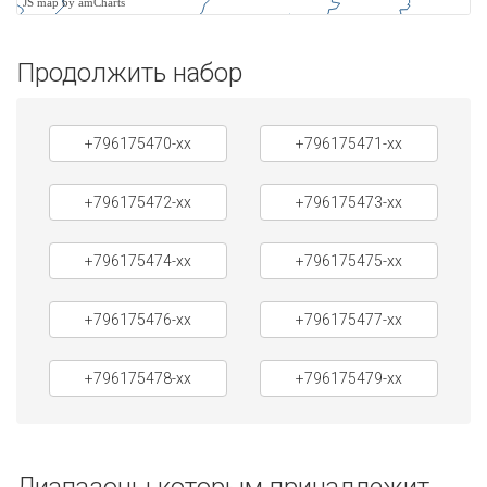
JS map by amCharts
Продолжить набор
+796175470-xx
+796175471-xx
+796175472-xx
+796175473-xx
+796175474-xx
+796175475-xx
+796175476-xx
+796175477-xx
+796175478-xx
+796175479-xx