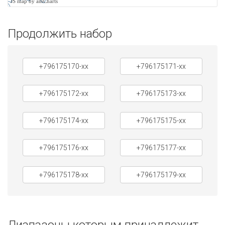
JS map by amCharts
Продолжить набор
+796175170-xx
+796175171-xx
+796175172-xx
+796175173-xx
+796175174-xx
+796175175-xx
+796175176-xx
+796175177-xx
+796175178-xx
+796175179-xx