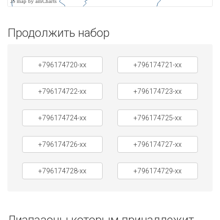
JS map by amCharts
Продолжить набор
+796174720-xx
+796174721-xx
+796174722-xx
+796174723-xx
+796174724-xx
+796174725-xx
+796174726-xx
+796174727-xx
+796174728-xx
+796174729-xx