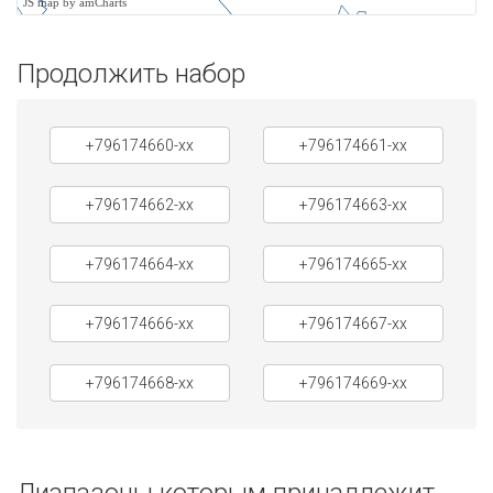
JS map by amCharts
Продолжить набор
+796174660-xx
+796174661-xx
+796174662-xx
+796174663-xx
+796174664-xx
+796174665-xx
+796174666-xx
+796174667-xx
+796174668-xx
+796174669-xx