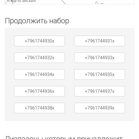
JS map by amCharts
Продолжить набор
+7961744930x
+7961744931x
+7961744932x
+7961744933x
+7961744934x
+7961744935x
+7961744936x
+7961744937x
+7961744938x
+7961744939x