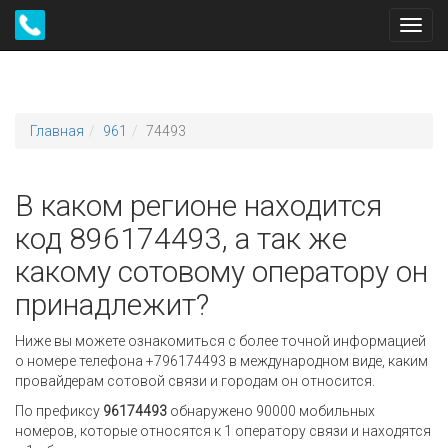
Toggl
navig
Главная
961
74493
В каком регионе находится
код 896174493, а так же
какому сотовому оператору он
принадлежит?
Ниже вы можете ознакомиться с более точной информацией
о номере телефона +796174493 в международном виде, каким
провайдерам сотовой связи и городам он относится.
По префиксу
96174493
обнаружено 90000 мобильных
номеров, которые относятся к 1 оператору связи и находятся