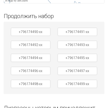
JS map by amCharts
Продолжить набор
+796174490-xx
+796174491-xx
+796174492-xx
+796174493-xx
+796174494-xx
+796174495-xx
+796174496-xx
+796174497-xx
+796174498-xx
+796174499-xx