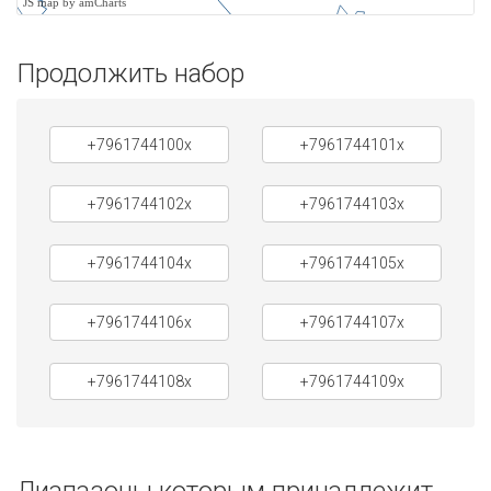
JS map by amCharts
Продолжить набор
+7961744100x
+7961744101x
+7961744102x
+7961744103x
+7961744104x
+7961744105x
+7961744106x
+7961744107x
+7961744108x
+7961744109x