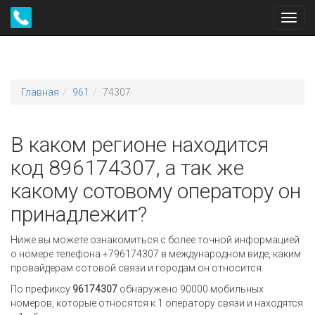
Toggl
navig
Главная
961
74307
В каком регионе находится
код 896174307, а так же
какому сотовому оператору он
принадлежит?
Ниже вы можете ознакомиться с более точной информацией
о номере телефона +796174307 в международном виде, каким
провайдерам сотовой связи и городам он относится.
По префиксу
96174307
обнаружено 90000 мобильных
номеров, которые относятся к 1 оператору связи и находятся