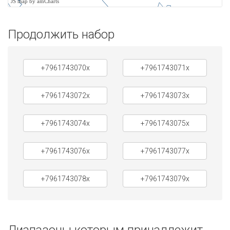
JS map by amCharts
Продолжить набор
+7961743070x
+7961743071x
+7961743072x
+7961743073x
+7961743074x
+7961743075x
+7961743076x
+7961743077x
+7961743078x
+7961743079x