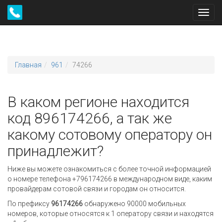
Toggl
navig
Главная
961
74266
В каком регионе находится
код 896174266, а так же
какому сотовому оператору он
принадлежит?
Ниже вы можете ознакомиться с более точной информацией
о номере телефона +796174266 в международном виде, каким
провайдерам сотовой связи и городам он относится.
По префиксу
96174266
обнаружено 90000 мобильных
номеров, которые относятся к 1 оператору связи и находятся