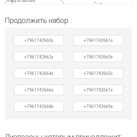
JS map by amCharts
Продолжить набор
+7961742660x
+7961742661x
+7961742662x
+7961742663x
+7961742664x
+7961742665x
+7961742666x
+7961742667x
+7961742668x
+7961742669x