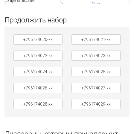
JS map by amCharts
Продолжить набор
+796174020-xx
+796174021-xx
+796174022-xx
+796174023-xx
+796174024-xx
+796174025-xx
+796174026-xx
+796174027-xx
+796174028-xx
+796174029-xx