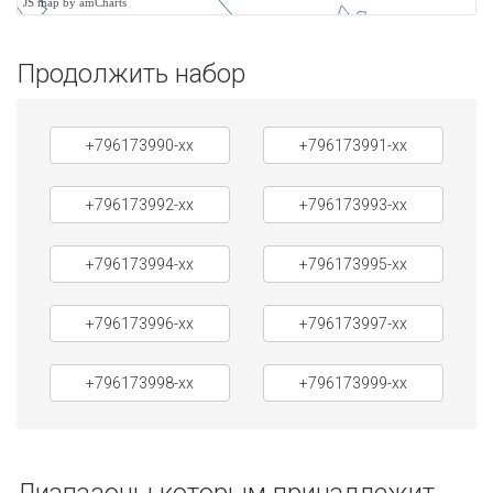
JS map by amCharts
Продолжить набор
+796173990-xx
+796173991-xx
+796173992-xx
+796173993-xx
+796173994-xx
+796173995-xx
+796173996-xx
+796173997-xx
+796173998-xx
+796173999-xx