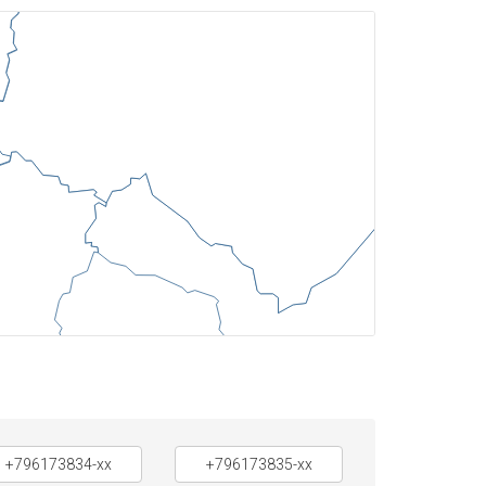
+796173834-xx
+796173835-xx