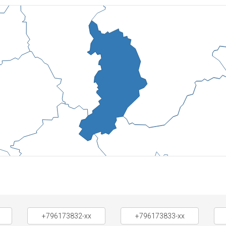
+796173832-xx
+796173833-xx