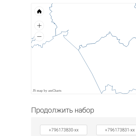
JS map by amCharts
Продолжить набор
+796173830-xx
+796173831-xx