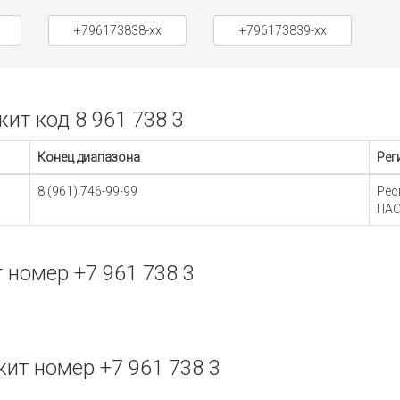
+796173838-xx
+796173839-xx
т код 8 961 738 3
Конец диапазона
Рег
8 (961) 746-99-99
Рес
ПАО
номер +7 961 738 3
т номер +7 961 738 3