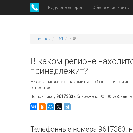
Коды операторов
Объявления авито
Главная
961
7383
В каком регионе находитс
принадлежит?
Ниже вы можете ознакомиться с более точной инф
относится.
По префиксу
9617383
обнаружено 90000 мобильных 
Телефонные номера 9617383, н