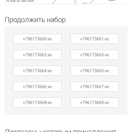
JS map by amCharts
Продолжить набор
+796173660-xx
+796173661-xx
+796173662-xx
+796173663-xx
+796173664-xx
+796173665-xx
+796173666-xx
+796173667-xx
+796173668-xx
+796173669-xx