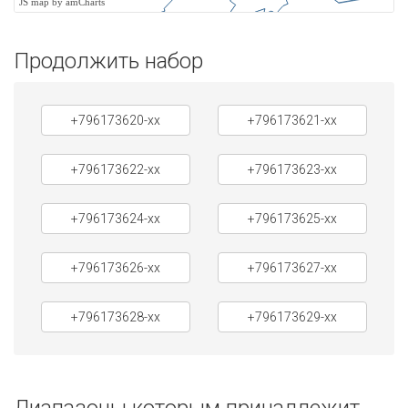
JS map by amCharts
Продолжить набор
+796173620-xx
+796173621-xx
+796173622-xx
+796173623-xx
+796173624-xx
+796173625-xx
+796173626-xx
+796173627-xx
+796173628-xx
+796173629-xx