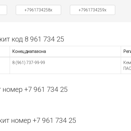
+7961734258x
+7961734259x
т код 8 961 734 25
Конец диапазона
Рег
8 (961) 737-99-99
Кем
ПАО
номер +7 961 734 25
ит номер +7 961 734 25