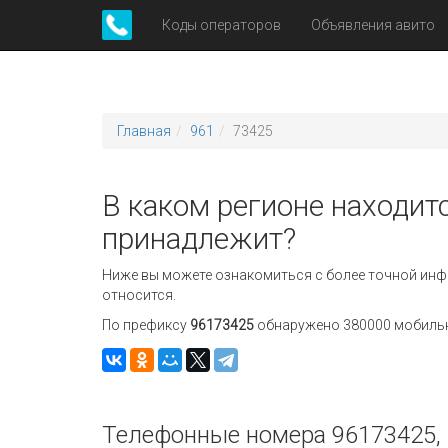
Коды операторов
Объявления авито
Главная
961
73425
В каком регионе находит
принадлежит?
Ниже вы можете ознакомиться с более точной инф
относится.
По префиксу
96173425
обнаружено 380000 мобильны
Телефонные номера 96173425, 