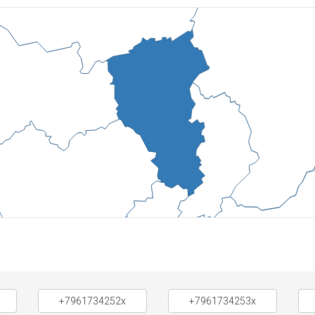
+7961734252x
+7961734253x