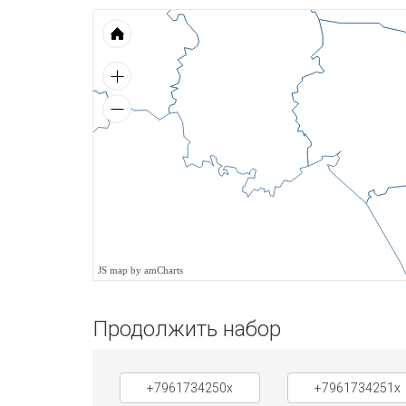
JS map by amCharts
Продолжить набор
+7961734250x
+7961734251x