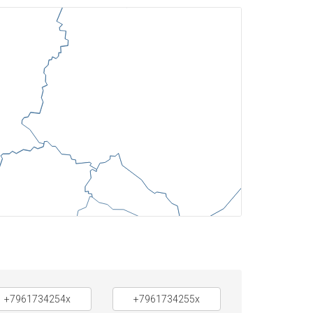
+7961734254x
+7961734255x