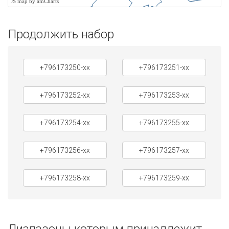
JS map by amCharts
Продолжить набор
+796173250-xx
+796173251-xx
+796173252-xx
+796173253-xx
+796173254-xx
+796173255-xx
+796173256-xx
+796173257-xx
+796173258-xx
+796173259-xx