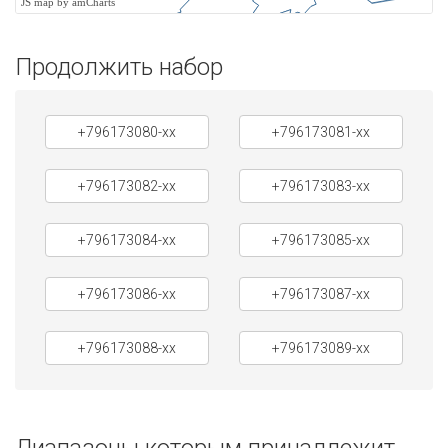
JS map by amCharts
Продолжить набор
+796173080-xx
+796173081-xx
+796173082-xx
+796173083-xx
+796173084-xx
+796173085-xx
+796173086-xx
+796173087-xx
+796173088-xx
+796173089-xx