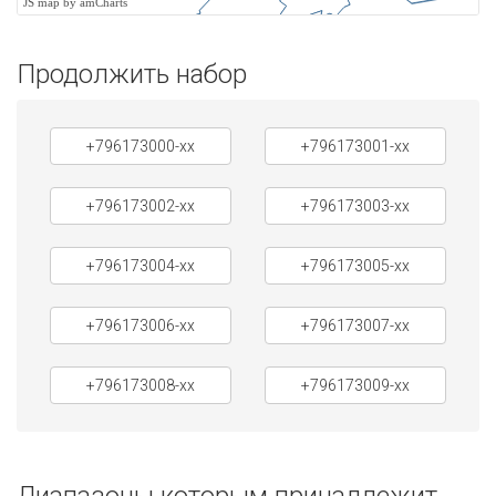
JS map by amCharts
Продолжить набор
+796173000-xx
+796173001-xx
+796173002-xx
+796173003-xx
+796173004-xx
+796173005-xx
+796173006-xx
+796173007-xx
+796173008-xx
+796173009-xx