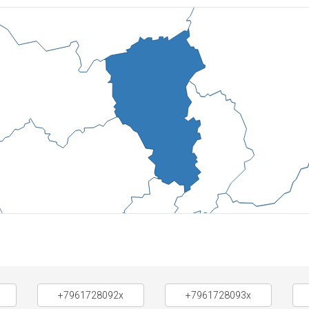
+7961728092x
+7961728093x