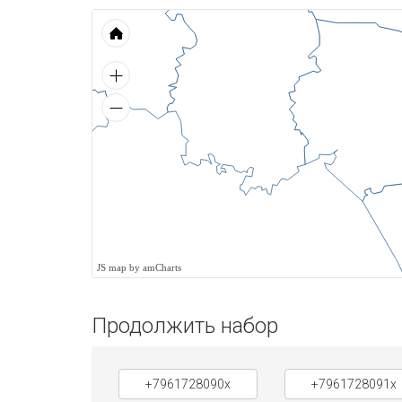
JS map by amCharts
Продолжить набор
+7961728090x
+7961728091x