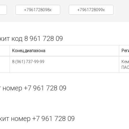
+7961728098x
+7961728099x
т код 8 961 728 09
Конец диапазона
Рег
8 (961) 737-99-99
Кем
ПАО
номер +7 961 728 09
ит номер +7 961 728 09