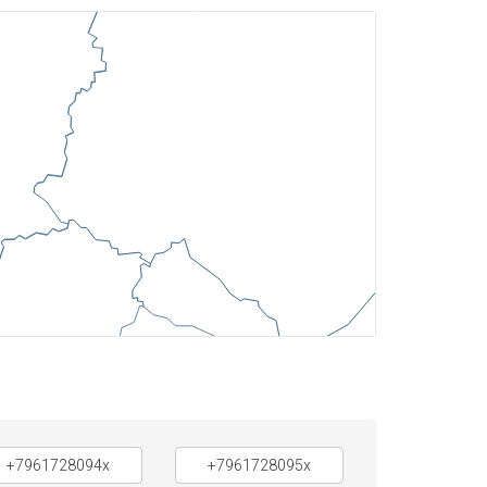
+7961728094x
+7961728095x