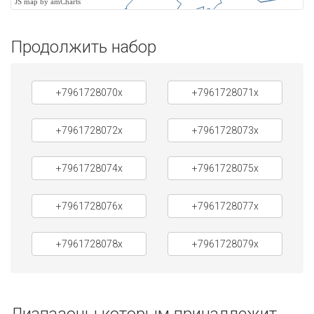
JS map by amCharts
Продолжить набор
+7961728070x
+7961728071x
+7961728072x
+7961728073x
+7961728074x
+7961728075x
+7961728076x
+7961728077x
+7961728078x
+7961728079x