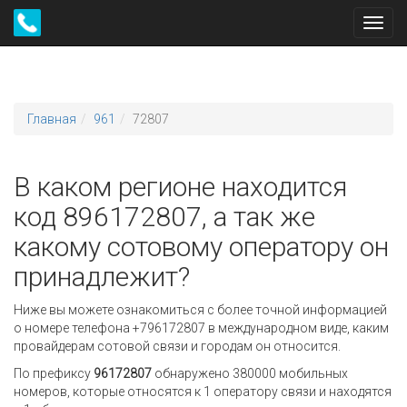
Toggl
navig
Главная
961
72807
В каком регионе находится
код 896172807, а так же
какому сотовому оператору он
принадлежит?
Ниже вы можете ознакомиться с более точной информацией
о номере телефона +796172807 в международном виде, каким
провайдерам сотовой связи и городам он относится.
По префиксу
96172807
обнаружено 380000 мобильных
номеров, которые относятся к 1 оператору связи и находятся