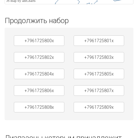
JS map by amCharts
Продолжить набор
+7961725800x
+7961725801x
+7961725802x
+7961725803x
+7961725804x
+7961725805x
+7961725806x
+7961725807x
+7961725808x
+7961725809x