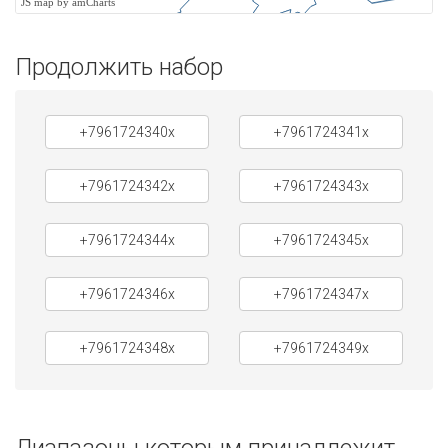
JS map by amCharts
Продолжить набор
+7961724340x
+7961724341x
+7961724342x
+7961724343x
+7961724344x
+7961724345x
+7961724346x
+7961724347x
+7961724348x
+7961724349x