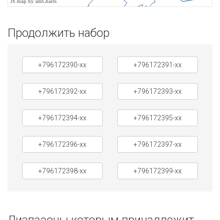
JS map by amCharts
Продолжить набор
+796172390-xx
+796172391-xx
+796172392-xx
+796172393-xx
+796172394-xx
+796172395-xx
+796172396-xx
+796172397-xx
+796172398-xx
+796172399-xx