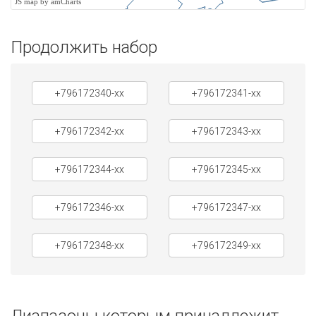
JS map by amCharts
Продолжить набор
+796172340-xx
+796172341-xx
+796172342-xx
+796172343-xx
+796172344-xx
+796172345-xx
+796172346-xx
+796172347-xx
+796172348-xx
+796172349-xx