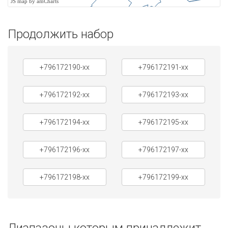
JS map by amCharts
Продолжить набор
+796172190-xx
+796172191-xx
+796172192-xx
+796172193-xx
+796172194-xx
+796172195-xx
+796172196-xx
+796172197-xx
+796172198-xx
+796172199-xx